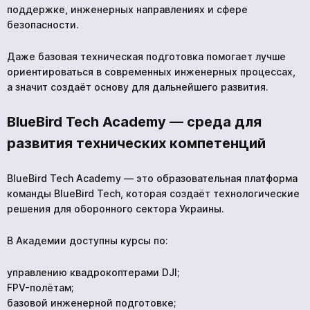
поддержке, инженерных направлениях и сфере
безопасности.
Даже базовая техническая подготовка помогает лучше
нескольких часов
ориентироваться в современных инженерных процессах,
а значит создаёт основу для дальнейшего развития.
Чтобы не ждать, вы можете связаться с нами, нажав
на кнопку телефона.
BlueBird Tech Academy — среда для
+380 96 909 5032
развития технических компетенций
BlueBird Tech Academy — это образовательная платформа
команды BlueBird Tech, которая создаёт технологические
решения для оборонного сектора Украины.
Ваша заявка принята
*
В Академии доступны курсы по:
Ожидайте звонка. С вами свяжутся наши
специалисты!
управлению квадрокоптерами DJI;
FPV-полётам;
Курс «Stop the Bleed»
Продолжить просмотр
базовой инженерной подготовке;