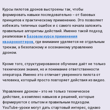
Курсы пилотов дронов выстроены так, чтобы
формировать навыки последовательно – от базовых
принципов к практическому применению. Это позволяет
Ваша заявка принята
*
избежать типичных ошибок и с самого начала заложить
правильные алгоритмы действий. Именно такой подход
Ожидайте звонка. С вами свяжутся наши
специалисты!
реализован в
Базовом курсе применения
квадрокоптеров
, где внимание уделяется не отдельным
Курс «Stop the Bleed Advanced»
трюкам, а безопасному и осознанному управлению
Продолжить просмотр
дроном.
Отправить
Кроме того, структурированное обучение даёт не только
технические знания, но и понимание ответственности
оператора. Именно это отличает уверенного пилота от
человека, который просто повторяет действия из видео.
Мы в социальных сетях
Управление дроном – это не только техническое
действие, а комплекс навыков и решений, которые
формируются с опытом и правильным подходом.
YouTube-уроки могут дать стартовый интерес, однако