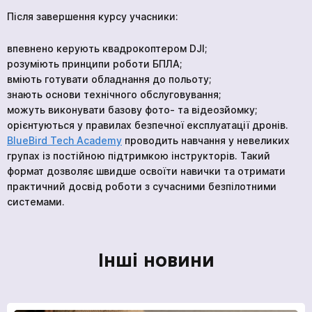
Курс «Stop the Bleed»
Продовжити перегляд
Після завершення курсу учасники:
впевнено керують квадрокоптером DJI;
Відправити
розуміють принципи роботи БПЛА;
вміють готувати обладнання до польоту;
знають основи технічного обслуговування;
можуть виконувати базову фото- та відеозйомку;
Ми в соціальних мережах
орієнтуються у правилах безпечної експлуатації дронів.
BlueBird Tech Academy
проводить навчання у невеликих
групах із постійною підтримкою інструкторів. Такий
формат дозволяє швидше освоїти навички та отримати
практичний досвід роботи з сучасними безпілотними
системами.
Інші новини