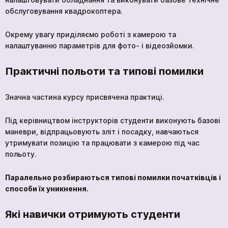
обслуговування квадрокоптера.
Окрему увагу приділяємо роботі з камерою та
налаштуванню параметрів для фото- і відеозйомки.
кількох
годин
Практичні польоти та типові помилки
Щоб не чекати, ви можете зв'язатися з нами
натиснувши на кнопку телефона.
Значна частина курсу присвячена практиці.
+380 96 909 5032
Під керівництвом інструкторів студенти виконують базові
маневри, відпрацьовують зліт і посадку, навчаються
утримувати позицію та працювати з камерою під час
польоту.
Паралельно розбираються типові помилки початківців і
Ваша заявка прийнята
*
способи їх уникнення.
Очікуйте на дзвінок. З вами зв’яжуться наші
спеціалісти!
Які навички отримують студенти