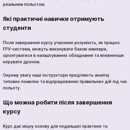
реальним польотом.
Які практичні навички отримують
кількох
годин
студенти
Щоб не чекати, ви можете зв'язатися з нами
натиснувши на кнопку телефона.
Після завершення курсу учасники розуміють, як працює
FPV-система, можуть виконувати базові маневри,
+380 96 909 5032
орієнтуватися в налаштуваннях обладнання та впевненіше
керувати дроном.
Окрему увагу наші інструктори приділяють аналізу
типових помилок та відпрацюванню правильних дій під час
польоту.
Ваша заявка прийнята
*
Очікуйте на дзвінок. З вами зв’яжуться наші
Що можна робити після завершення
спеціалісти!
курсу
Курс «Stop the Bleed»
Продовжити перегляд
Курс дає міцну основу для подальшої практики та