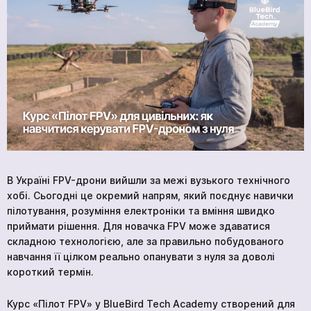
Контакти
BlueBird Tech
В Україні FPV-дрони вийшли за межі вузького технічного
хобі. Сьогодні це окремий напрям, який поєднує навички
пілотування, розуміння електроніки та вміння швидко
приймати рішення. Для новачка FPV може здаватися
складною технологією, але за правильно побудованого
навчання її цілком реально опанувати з нуля за доволі
короткий термін.
Курс «Пілот FPV» у BlueBird Tech Academy створений для