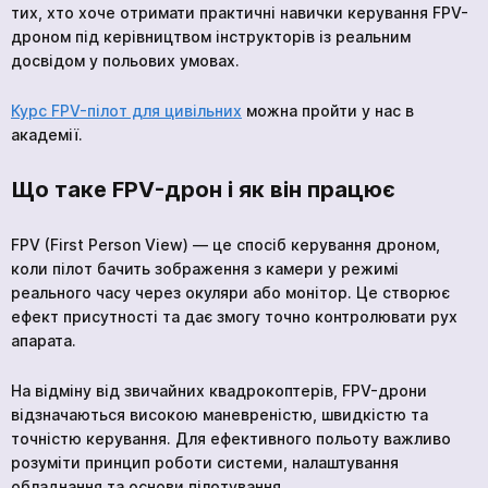
тих, хто хоче отримати практичні навички керування FPV-
дроном під керівництвом інструкторів із реальним
досвідом у польових умовах.
Курс FPV-пілот для цивільних
можна пройти у нас в
академії.
Що таке FPV-дрон і як він працює
FPV (First Person View) — це спосіб керування дроном,
коли пілот бачить зображення з камери у режимі
реального часу через окуляри або монітор. Це створює
ефект присутності та дає змогу точно контролювати рух
апарата.
На відміну від звичайних квадрокоптерів, FPV-дрони
відзначаються високою маневреністю, швидкістю та
точністю керування. Для ефективного польоту важливо
розуміти принцип роботи системи, налаштування
обладнання та основи пілотування.