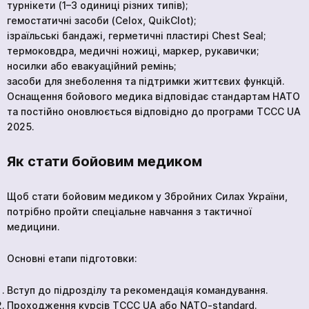
турнікети (1–3 одиниці різних типів);
гемостатичні засоби (Celox, QuikClot);
Ваша заявка прийнята
ізраїльські бандажі, герметичні пластирі Chest Seal;
*
термоковдра, медичні ножиці, маркер, рукавички;
Очікуйте на дзвінок. З вами зв’яжуться наші
спеціалісти!
носилки або евакуаційний ремінь;
засоби для знеболення та підтримки життєвих функцій.
Курс «Stop the Bleed»
Оснащення бойового медика відповідає стандартам НАТО
Продовжити перегляд
та постійно оновлюється відповідно до програми TCCC UA
2025.
Відправити
Як стати бойовим медиком
Щоб стати бойовим медиком у Збройних Силах України,
Ми в соціальних мережах
потрібно пройти спеціальне навчання з тактичної
медицини.
Основні етапи підготовки:
Вступ до підрозділу та рекомендація командування.
Проходження курсів TCCC UA або NATO-standard.