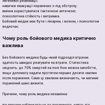
легеневої реанімації;
навички евакуації поранених з-під обстрілу;
вміння користуватися тактичною аптечкою;
психологічна стійкість і витримка.
Бойовий медик має бути і лікарем, і воїном, і психологом
водночас.
Чому роль бойового медика критично
важлива
Без бойового медика будь-який підрозділ втрачає
здатність швидко реагувати на втрати. Статистика
свідчить: до 70% смертей на полі бою можна запобігти,
якщо допомогу надати протягом перших десяти хвилин
після поранення. Саме ці хвилини визначають, чи матиме
поранений шанс вижити.
Причини, чому роль медика незамінна:
він першим наближається до пораненого, навіть під