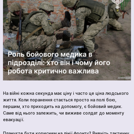
Новини
Про нас
Контакти
BlueBird Tech
На війні кожна секунда має ціну і часто це ціна людського
життя. Коли поранення стається просто на полі бою,
першим, хто приходить на допомогу, є бойовий медик.
Саме від нього залежить, чи виживе солдат до моменту
евакуації.
Плануєте бути корисним на лінії фронту? Вивчіть тактичну