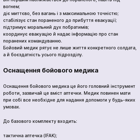
вогнем;
діє миттєво, без вагань і з максимальною точністю;
стабілізує стан пораненого до прибуття евакуації;
підтримує моральний дух побратимів;
координує евакуацію й надає інформацію про стан
поранених командуванню.
Бойовий медик рятує не лише життя конкретного солдата,
а й боєздатність усього підрозділу.
Оснащення бойового медика
кількох
годин
Оснащення бойового медика це його головний інструмент
Щоб не чекати, ви можете зв'язатися з нами
роботи, зазвичай це вміст аптечки. Медик повинен мати
натиснувши на кнопку телефона.
при собі все необхідне для надання допомоги у будь-яких
умовах.
+380 96 909 5032
До базового комплекту входить:
тактична аптечка (IFAK);