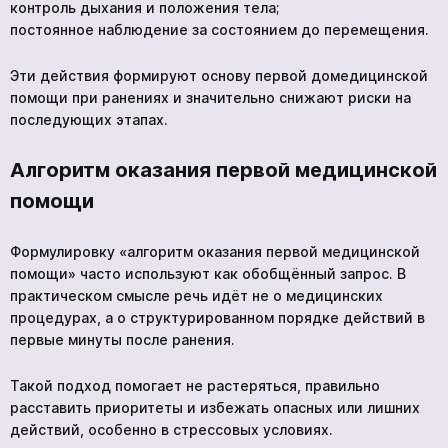
контроль дыхания и положения тела;
постоянное наблюдение за состоянием до перемещения.
Эти действия формируют основу первой домедицинской
нескольких часов
помощи при ранениях и значительно снижают риски на
последующих этапах.
Чтобы не ждать, вы можете связаться с нами, нажав
на кнопку телефона.
Алгоритм оказания первой медицинской
+380 96 909 5032
помощи
Формулировку «алгоритм оказания первой медицинской
помощи» часто используют как обобщённый запрос. В
практическом смысле речь идёт не о медицинских
Ваша заявка принята
процедурах, а о структурированном порядке действий в
*
первые минуты после ранения.
Ожидайте звонка. С вами свяжутся наши
специалисты!
Такой подход помогает не растеряться, правильно
расставить приоритеты и избежать опасных или лишних
Курс «Stop the Bleed»
Продолжить просмотр
действий, особенно в стрессовых условиях.